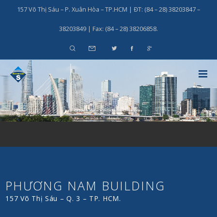
157 Võ Thị Sáu – P. Xuân Hòa – TP.HCM | ĐT: (84 – 28) 38203847 –
38203849 | Fax: (84 – 28) 38206858.
OFFICE FOR LEASE
O
f
f
i
c
e
s
f
o
r
l
e
a
s
e
i
n
d
i
s
t
r
i
c
t
o
f
H
o
C
h
i
M
i
n
h
C
i
t
y
PHƯƠNG NAM BUILDING
157 Võ Thị Sáu – Q. 3 – TP. HCM.